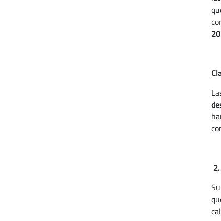
qu
co
20
Cl
La
de
ha
co
2.
Su
qu
ca