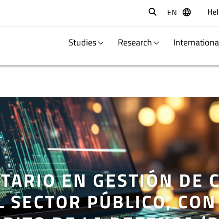
Hel
EN
Buscar
Studies
Research
Internation
TARIO EN GESTIÓN DE 
 SECTOR PÚBLICO, CON