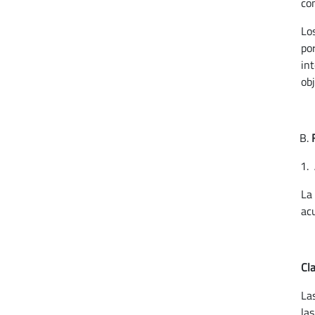
co
Lo
po
in
obj
La
ac
Cla
La
la