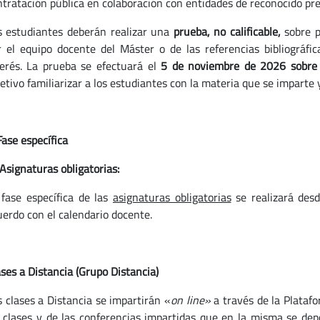
ntratación pública en colaboración con entidades de reconocido pres
s estudiantes deberán realizar una
prueba, no calificable,
sobre p
r el equipo docente del Máster o de las referencias bibliográfi
terés. La prueba se efectuará el
5 de noviembre de 2026 sobre l
etivo familiarizar a los estudiantes con la materia que se imparte
Fase específica
Asignaturas obligatorias:
 fase específica de las
asignaturas obligatorias
se realizará des
uerdo con el calendario docente.
ses a Distancia (Grupo Distancia)
s clases a Distancia se impartirán «
on line
»
a través de la Plataf
s clases y de las conferencias impartidas que en la misma se de