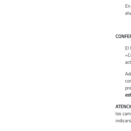
En
al
CONFER
El
«C
act
Ad
co
pr
es
ATENC
los cam
indicars