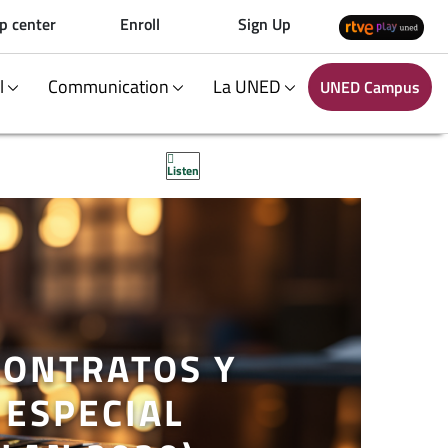
p center
Enroll
Sign Up
al
Communication
La UNED
UNED Campus
Listen
CONTRATOS Y
 ESPECIAL