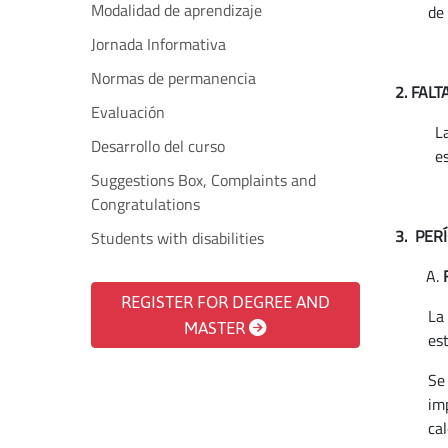
Modalidad de aprendizaje
de 
Jornada Informativa
Normas de permanencia
2. FALT
Evaluación
L
Desarrollo del curso
es
Suggestions Box, Complaints and
Congratulations
3.
PER
Students with disabilities
REGISTER FOR DEGREE AND
La
MASTER
es
Se 
im
ca