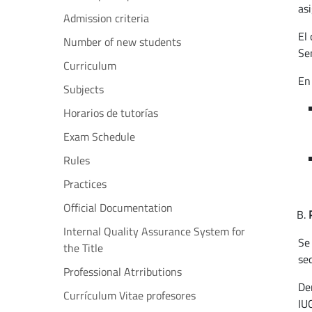
as
Admission criteria
El 
Number of new students
Se
Curriculum
En
Subjects
Horarios de tutorías
Exam Schedule
Rules
Practices
Official Documentation
Internal Quality Assurance System for
Se
the Title
se
Professional Atrributions
De
Currículum Vitae profesores
IU