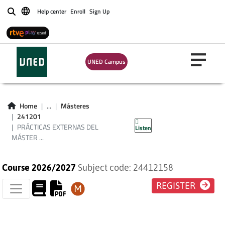
EXTERNAS DEL
Help center
Enroll
Sign Up
Buscar
MÁSTER EN
FORMACIÓN DE
UNED Campus
PROFESORES DE
ESPAÑOL COMO
Home
...
Másteres
241201
SEGUNDA LENGUA
PRÁCTICAS EXTERNAS DEL
Listen
MÁSTER ...
Course 2026/2027
Subject code: 24412158
REGISTER