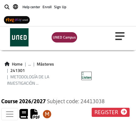
Help center
Enroll
Sign Up
Buscar
METODOLOGÍA DE
UNED Campus
LA INVESTIGACIÓN
LITERARIA Y
Home
...
Másteres
241301
CULTURAL
METODOLOGÍA DE LA
Listen
INVESTIGACIÓN ...
Course 2026/2027
Subject code: 24413038
REGISTER