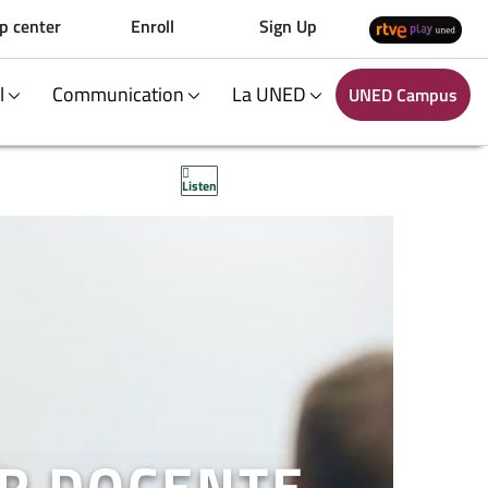
p center
Enroll
Sign Up
al
Communication
La UNED
UNED Campus
Listen
ER DOCENTE