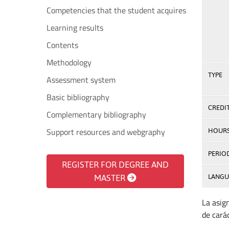
Competencies that the student acquires
Learning results
Contents
Methodology
TYPE
Assessment system
Basic bibliography
CREDI
Complementary bibliography
Support resources and webgraphy
HOUR
PERIO
REGISTER FOR DEGREE AND
MASTER
LANGU
La asig
de cará