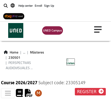
Help center
Enroll
Sign Up
Buscar
PERSPECTIVAS
UNED Campus
AUDIOVISUALES
DIGITALES PARA LA
Home
...
Másteres
230501
EDUCACIÓN
PERSPECTIVAS
Listen
AUDIOVISUALES ...
Course 2026/2027
Subject code: 23305149
REGISTER