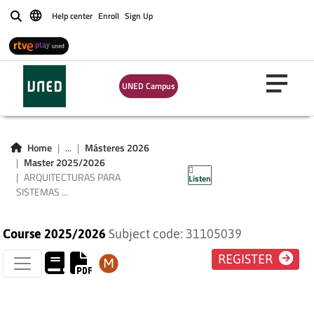
Help center
Enroll
Sign Up
Buscar
UNED Campus
ARQUITECTURAS
PARA SISTEMAS
Home
...
Másteres 2026
Master 2025/2026
SOFTWARE
ARQUITECTURAS PARA
Listen
SISTEMAS ...
Course 2025/2026
Subject code: 31105039
REGISTER