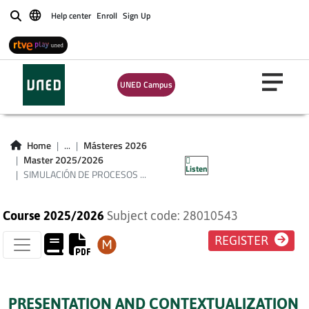
Help center
Enroll
Sign Up
Buscar
SIMULACIÓN DE
UNED Campus
PROCESOS
INDUSTRIALES
Home
...
Másteres 2026
(PLAN 2024)
Master 2025/2026
Listen
SIMULACIÓN DE PROCESOS ...
Course 2025/2026
Subject code: 28010543
REGISTER
PRESENTATION AND CONTEXTUALIZATION