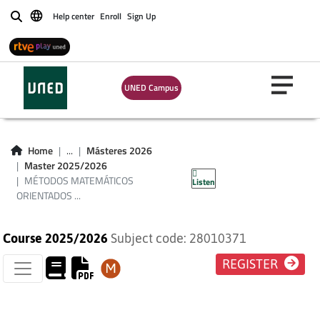
Help center
Enroll
Sign Up
Buscar
MÉTODOS
MATEMÁTICOS
UNED Campus
ORIENTADOS A
DATOS EN LA
Home
...
Másteres 2026
Master 2025/2026
INGENIERÍA
MÉTODOS MATEMÁTICOS
Listen
ORIENTADOS ...
Course 2025/2026
Subject code: 28010371
REGISTER