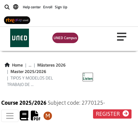
Help center
Enroll
Sign Up
Buscar
TIPOS Y MODELOS
UNED Campus
DEL TRABAJO DE
INVESTIGACIÓN EN
Home
...
Másteres 2026
Master 2025/2026
HISTORIA DEL ARTE
TIPOS Y MODELOS DEL
Listen
TRABAJO DE ...
Course 2025/2026
Subject code: 2770125-
REGISTER