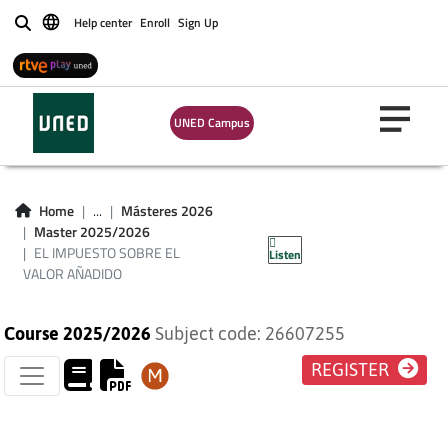
Help center
Enroll
Sign Up
Buscar
UNED Campus
EL IMPUESTO
SOBRE EL VALOR
Home
...
Másteres 2026
Master 2025/2026
AÑADIDO
EL IMPUESTO SOBRE EL
Listen
VALOR AÑADIDO
Course 2025/2026
Subject code: 26607255
REGISTER