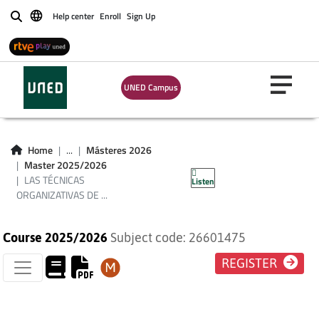
ORGANIZATIVAS DE
Help center
Enroll
Sign Up
Buscar
LA
ADMINISTRACIÓN
UNED Campus
PARA LA
INTERVENCIÓN EN
Home
...
Másteres 2026
Master 2025/2026
LA SOC.
LAS TÉCNICAS
Listen
ORGANIZATIVAS DE ...
Course 2025/2026
Subject code: 26601475
REGISTER