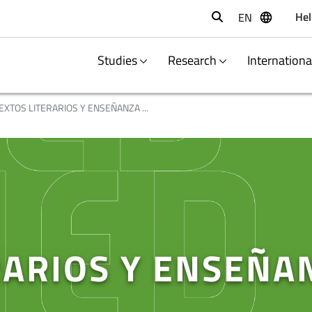
Hel
EN
Buscar
Studies
Research
Internation
EXTOS LITERARIOS Y ENSEÑANZA ...
RARIOS Y ENSEÑA