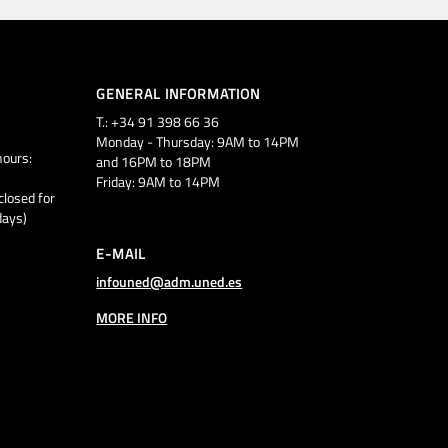
GENERAL INFORMATION
T.: +34 91 398 66 36
Monday - Thursday: 9AM to 14PM
ours:
and 16PM to 18PM
Friday: 9AM to 14PM
closed for
days)
E-MAIL
infouned@adm.uned.es
MORE INFO