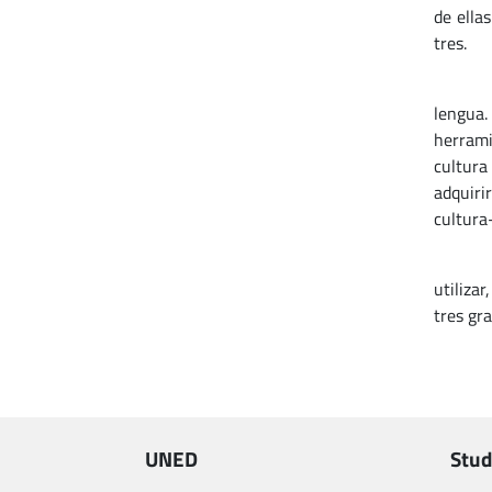
de ella
tres.
Es muy
lengua.
herrami
cultura
adquiri
cultura
En luga
utilizar
tres gra
UNED
Stud