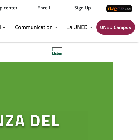
p center
Enroll
Sign Up
al
Communication
La UNED
UNED Campus
Listen
NZA DEL