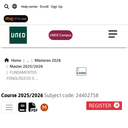
Help center
Enroll
Sign Up
Buscar
FUNDAMENTOS
UNED Campus
FONOLÓGICOS E
ICÓNICOS DE LA
Home
...
Másteres 2026
Master 2025/2026
COMUNICACIÓN
FUNDAMENTOS
Listen
FONOLÓGICOS E ...
Course 2025/2026
Subject code: 24402758
REGISTER