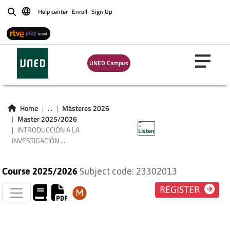
Help center
Enroll
Sign Up
Buscar
UNED Campus
INTRODUCCIÓN A
LA INVESTIGACIÓN
Home
...
Másteres 2026
Master 2025/2026
EN EDUCACIÓN
INTRODUCCIÓN A LA
Listen
INVESTIGACIÓN ...
Course 2025/2026
Subject code: 23302013
REGISTER