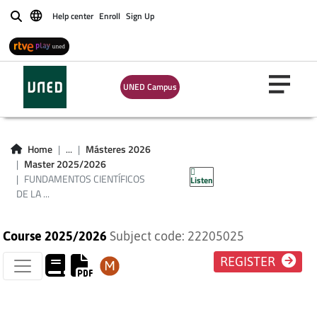
Help center
Enroll
Sign Up
Buscar
FUNDAMENTOS
UNED Campus
CIENTÍFICOS DE LA
PSICOLOGÍA
Home
...
Másteres 2026
Master 2025/2026
SANITARIA
FUNDAMENTOS CIENTÍFICOS
Listen
DE LA ...
Course 2025/2026
Subject code: 22205025
REGISTER