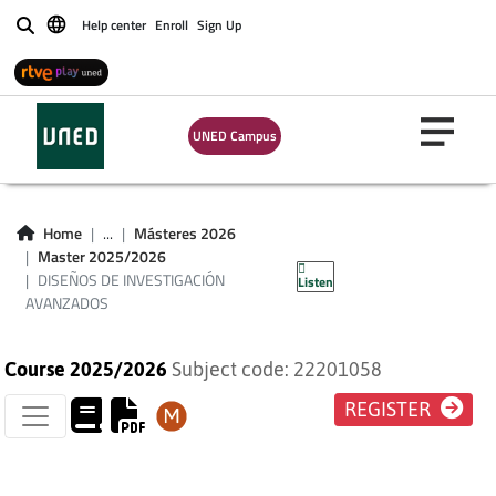
Help center
Enroll
Sign Up
Buscar
UNED Campus
DISEÑOS DE
INVESTIGACIÓN
Home
...
Másteres 2026
Master 2025/2026
AVANZADOS
DISEÑOS DE INVESTIGACIÓN
Listen
AVANZADOS
Course 2025/2026
Subject code: 22201058
REGISTER