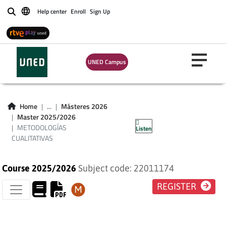
Help center
Enroll
Sign Up
Buscar
UNED Campus
METODOLOGÍAS
Home
...
Másteres 2026
Master 2025/2026
CUALITATIVAS
METODOLOGÍAS
Listen
CUALITATIVAS
Course 2025/2026
Subject code: 22011174
REGISTER