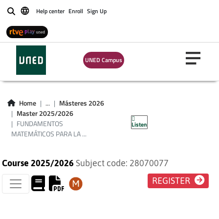
Help center
Enroll
Sign Up
Buscar
FUNDAMENTOS
UNED Campus
MATEMÁTICOS
PARA LA ANALÍTICA
Home
...
Másteres 2026
Master 2025/2026
DE DATOS
FUNDAMENTOS
Listen
MATEMÁTICOS PARA LA ...
Course 2025/2026
Subject code: 28070077
REGISTER