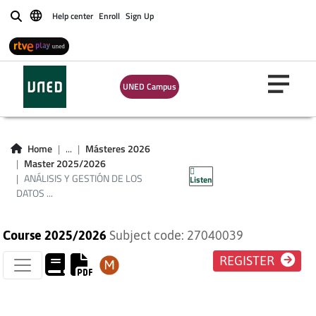
Help center
Enroll
Sign Up
Buscar
ANÁLISIS Y
GESTIÓN DE LOS
UNED Campus
DATOS EN LA
INVESTIGACIÓN EN
Home
...
Másteres 2026
Master 2025/2026
HD
ANÁLISIS Y GESTIÓN DE LOS
Listen
DATOS ...
Course 2025/2026
Subject code: 27040039
REGISTER