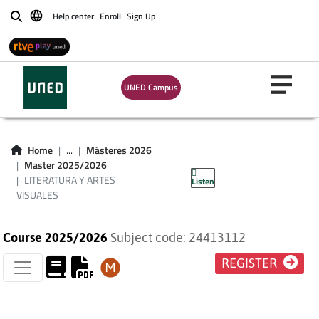
Help center
Enroll
Sign Up
Buscar
UNED Campus
LITERATURA Y
Home
...
Másteres 2026
Master 2025/2026
ARTES VISUALES
LITERATURA Y ARTES
Listen
VISUALES
Course 2025/2026
Subject code: 24413112
REGISTER