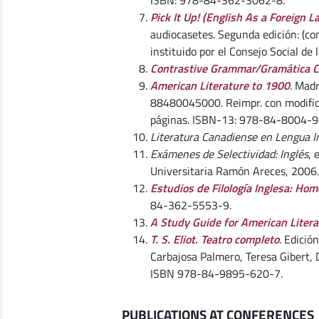
ISBN: 978-84-362-3062-8.
Pick It Up! (English As a Foreign 
audiocasetes. Segunda edición: (co
instituido por el Consejo Social de
Contrastive Grammar/Gramática C
American Literature to 1900
. Madr
88480045000. Reimpr. con modific
páginas. ISBN-13: 978-84-8004-9
Literatura Canadiense en Lengua I
Exámenes de Selectividad: Inglés
, 
Universitaria Ramón Areces, 2006
Estudios de Filología Inglesa: Hom
84-362-5553-9.
A Study Guide for American Liter
T. S. Eliot. Teatro completo
.
Edición
Carbajosa Palmero, Teresa Gibert, D
ISBN 978-84-9895-620-7.
PUBLICATIONS AT CONFERENCES