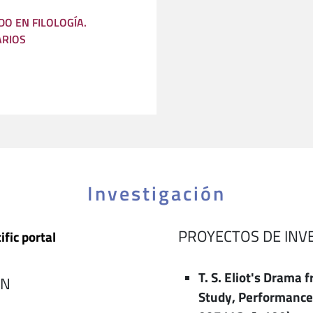
O EN FILOLOGÍA.
ARIOS
Investigación
PROYECTOS DE INV
ific portal
T. S. Eliot's Drama f
ÓN
Study, Performanc