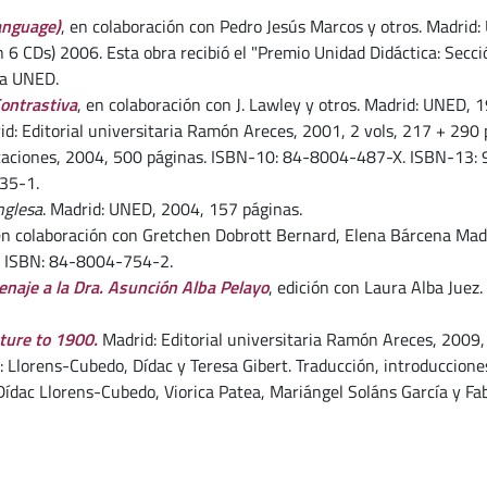
Language)
, en colaboración con Pedro Jesús Marcos y otros. Madri
n 6 CDs) 2006. Esta obra recibió el "Premio Unidad Didáctica: Sec
 la UNED.
ontrastiva
, en colaboración con J. Lawley y otros. Madrid: UNED
id: Editorial universitaria Ramón Areces, 2001, 2 vols, 217 + 290 
aciones, 2004, 500 páginas. ISBN-10: 84-8004-487-X. ISBN-13:
35-1.
nglesa
. Madrid: UNED, 2004, 157 páginas.
en colaboración con Gretchen Dobrott Bernard, Elena Bárcena Made
. ISBN: 84-8004-754-2.
enaje a la Dra. Asunción Alba Pelayo
, edición con Laura Alba Jue
ature to 1900.
Madrid: Editorial universitaria Ramón Areces, 200
:
Llorens-Cubedo, Dídac y Teresa Gibert. Traducción, introduccione
ídac Llorens-Cubedo, Viorica Patea, Mariángel Soláns García y Fabi