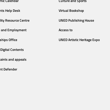
mic Calendar
Culture and Sports
nts Help Desk
Virtual Bookshop
lity Resource Centre
UNED Publishing House
e and Employment
Access to
ships Office
UNED Artistic Heritage Expo
Digital Contents
aints and appeals
nt Defender