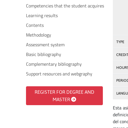
Competencies that the student acquires
Learning results
Contents
Methodology
TYPE
Assessment system
Basic bibliography
CREDI
Complementary bibliography
HOUR
Support resources and webgraphy
PERIO
REGISTER FOR DEGREE AND
LANGU
MASTER
Esta as
definic
del con