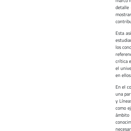
marco m
detalle
mostrar
contrib
Esta as
estudia
los con
referen
crítica 
el univ
en ellos
En el c
una par
y Línea
como ej
ámbito 
conocim
necesar