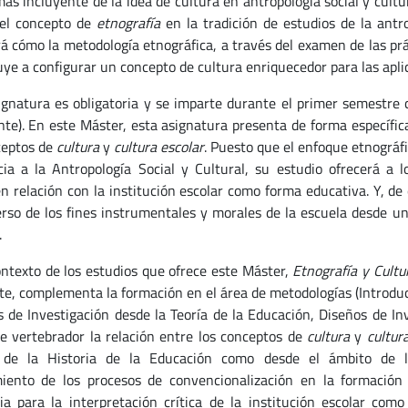
ás incluyente de la idea de cultura en antropología social y cultu
 el concepto de
etnografía
en la tradición de estudios de la antro
á cómo la metodología etnográfica, a través del examen de las prác
uye a configurar un concepto de cultura enriquecedor para las aplic
ignatura es obligatoria y se imparte durante el primer semestre 
nte). En este Máster, esta asignatura presenta de forma específica
ceptos de
cultura
y
cultura escolar
. Puesto que el enfoque etnográ
cia a la Antropología Social y Cultural, su estudio ofrecerá a 
en relación con la institución escolar como forma educativa. Y, de 
erso de los fines instrumentales y morales de la escuela desde un
.
ontexto de los estudios que ofrece este Máster,
Etnografía y Cultu
te, complementa la formación en el área de metodologías (Introduc
s de Investigación desde la Teoría de la Educación, Diseños de In
e vertebrador la relación entre los conceptos de
cultura
y
cultur
de la Historia de la Educación como desde el ámbito de la 
iento de los procesos de convencionalización en la formación 
ia para la interpretación crítica de la institución escolar co