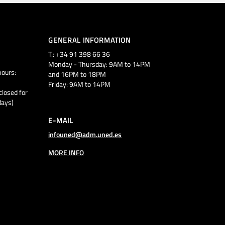
GENERAL INFORMATION
T.: +34 91 398 66 36
Monday - Thursday: 9AM to 14PM
ours:
and 16PM to 18PM
Friday: 9AM to 14PM
closed for
days)
E-MAIL
infouned@adm.uned.es
MORE INFO