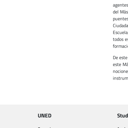
agentes
del Más
puentes
Ciudada
Escuela
todos e
formaci
De est
este Má
nocione
instrum
UNED
Stud