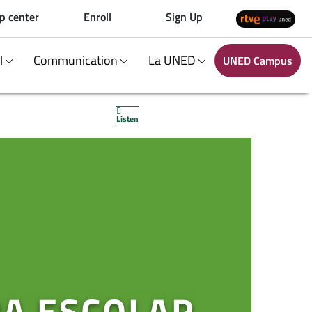
p center
Enroll
Sign Up
al
Communication
La UNED
UNED Campus
Listen
RA ESCOLAR