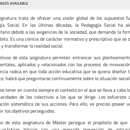
AGES AVAILABLE
ignatura trata de ofrecer una visión global de los supuestos 
ía Social. En las últimas décadas, la Pedagogía Social ha al
itario debido a las exigencias de la sociedad, que demanda la fo
bito. Es una ciencia de carácter normativo y prescriptivo que se o
y transformar la realidad social.
etivos de esta asignatura permiten entroncar sus planteamient
entales, aplicados y relacionados con los procesos de innovació
ncia radica en que toda acción educativa que se quiera diseñar t
to, habrá que preguntarse continuamente sobre la situación social 
so tener en cuenta siempre el contexto en el que se lleva a cabo la
iaridades de los colectivos a los que se dirige. Los esfuerzos
cación sistemática de sus acciones. Para ello, es preciso poseer 
ir los objetivos perseguidos.
ño de esta asignatura de Máster persigue el propósito de que
os-prácticos básicos con una marcada proyección de aplica