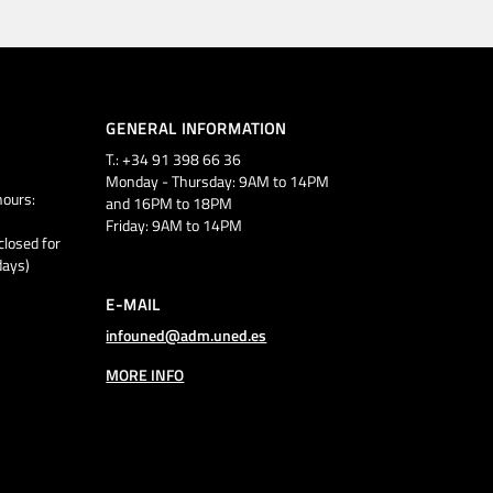
GENERAL INFORMATION
T.: +34 91 398 66 36
Monday - Thursday: 9AM to 14PM
ours:
and 16PM to 18PM
Friday: 9AM to 14PM
closed for
days)
E-MAIL
infouned@adm.uned.es
MORE INFO