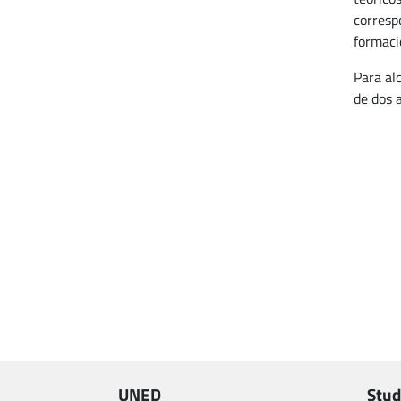
corresp
formació
Para alc
de dos 
UNED
Stud