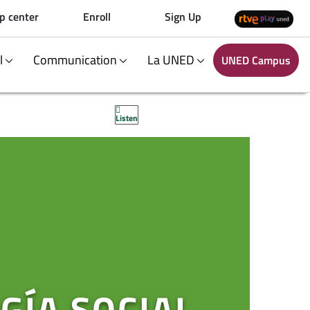
p center
Enroll
Sign Up
al
Communication
La UNED
UNED Campus
Listen
GÍA SOCIAL