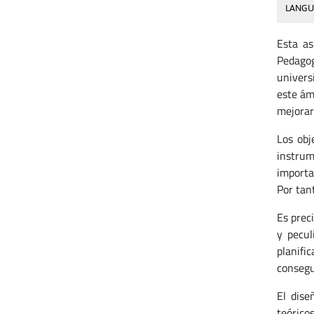
LANGU
Esta as
Pedagog
univers
este ám
mejorar 
Los obj
instrum
importa
Por tan
Es preci
y pecul
planifi
consegu
El dise
teóric