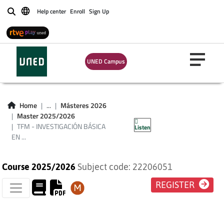
ATENCIÓN Y
Help center
Enroll
Sign Up
Buscar
PERCEPCIÓN
MEDIANTE
UNED Campus
TÉCNICAS
OCULOMOTORAS
Home
...
Másteres 2026
Master 2025/2026
PLAN 2016
TFM - INVESTIGACIÓN BÁSICA
Listen
EN ...
Course 2025/2026
Subject code: 22206051
REGISTER