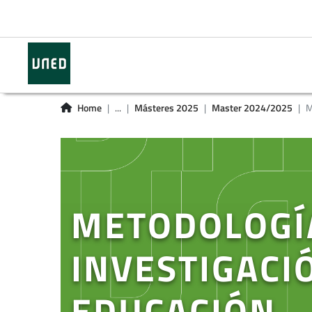
Home
...
Másteres 2025
Master 2024/2025
M
METODOLOGÍA
INVESTIGACI
EDUCACIÓN