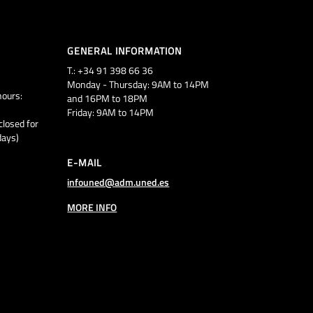
GENERAL INFORMATION
T.: +34 91 398 66 36
Monday - Thursday: 9AM to 14PM
ours:
and 16PM to 18PM
Friday: 9AM to 14PM
closed for
days)
E-MAIL
infouned@adm.uned.es
MORE INFO