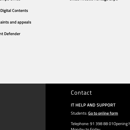
Digital Contents
aints and appeals
nt Defender
Contact
IT HELP AND SUPPORT
Students:
Go to online form
Telephone: 91 398 88 01Opening h
Monday to Friday,