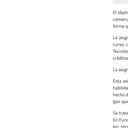
El obje
comienz
forma q
La asig
curso, 
Tecnolo
créditos
La asig
Esta as
habilid
hecho d
(por eje
Se trat
En Fund
(en tér