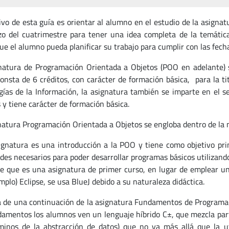
tivo de esta guía es orientar al alumno en el estudio de la asigna
o del cuatrimestre para tener una idea completa de la temática 
ue el alumno pueda planificar su trabajo para cumplir con las fech
natura de Programación Orientada a Objetos (POO en adelante) 
consta de 6 créditos, con carácter de formación básica, para la t
gías de la Información, la asignatura también se imparte en el s
 y tiene carácter de formación básica.
natura Programación Orientada a Objetos se engloba dentro de la 
ignatura es una introducción a la POO y tiene como objetivo pri
ades necesarios para poder desarrollar programas básicos utilizando
e que es una asignatura de primer curso, en lugar de emplear u
mplo) Eclipse, se usa BlueJ debido a su naturaleza didáctica.
a de una continuación de la asignatura Fundamentos de Programaci
amentos los alumnos ven un lenguaje híbrido C±, que mezcla part
minos de la abstracción de datos) que no va más allá que la ut