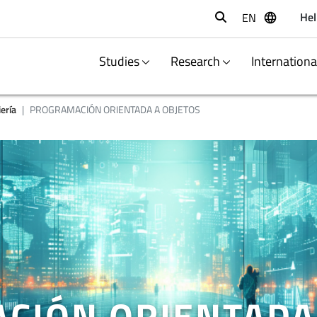
Hel
EN
Buscar
Studies
Research
Internation
ería
PROGRAMACIÓN ORIENTADA A OBJETOS
CIÓN ORIENTADA 