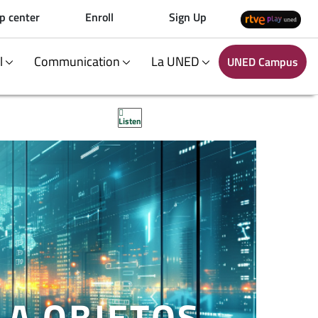
p center
Enroll
Sign Up
al
Communication
La UNED
UNED Campus
Listen
A OBJETOS