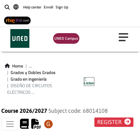
Help center
Enroll
Sign Up
Buscar
DISEÑO DE
UNED Campus
CIRCUITOS
ELÉCTRICOS
Home
...
ASISTIDO POR
Grados y Dobles Grados
Grado en ingeniería
Listen
ORDENADOR
DISEÑO DE CIRCUITOS
ELÉCTRICOS ...
Course 2026/2027
Subject code: 68014108
REGISTER