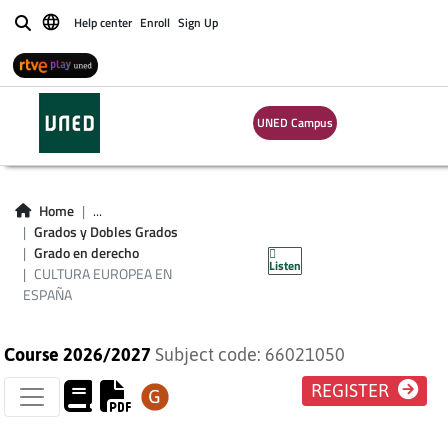
Help center
Enroll
Sign Up
Buscar
UNED Campus
Home
...
CULTURA EUROPEA
Grados y Dobles Grados
Grado en derecho
Listen
EN ESPAÑA
CULTURA EUROPEA EN
ESPAÑA
Course 2026/2027
Subject code: 66021050
REGISTER