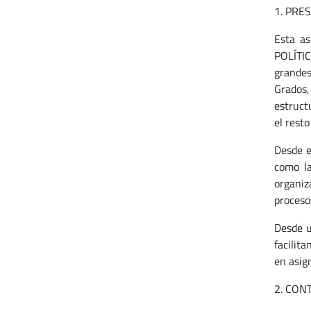
1. PRE
Esta as
POLÍTIC
grandes
Grados,
estructu
el resto
Desde e
como la
organiza
proceso
Desde u
facilit
en asign
2. CON