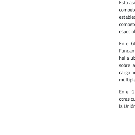
Esta asi
compete
estable
compete
especial
En el G
Fundame
halla u
sobre l
carga n
múltipl
En el G
otras cu
la Unión