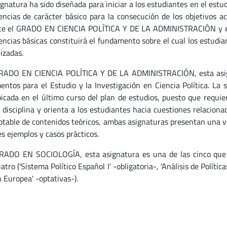
gnatura ha sido diseñada para iniciar a los estudiantes en el estud
ncias de carácter básico para la consecución de los objetivos aca
ce el GRADO EN CIENCIA POLÍTICA Y DE LA ADMINISTRACIÓN y e
ncias básicas constituirá el fundamento sobre el cual los estudi
izadas.
RADO EN CIENCIA POLÍTICA Y DE LA ADMINISTRACIÓN, esta asign
ntos para el Estudio y la Investigación en Ciencia Política. La s
bicada en el último curso del plan de estudios, puesto que requie
a disciplina y orienta a los estudiantes hacia cuestiones relacion
otable de contenidos teóricos, ambas asignaturas presentan una ve
es ejemplos y casos prácticos.
RADO EN SOCIOLOGÍA, esta asignatura es una de las cinco que in
atro ('Sistema Político Español I' -obligatoria-, 'Análisis de Política
 Europea' -optativas-).