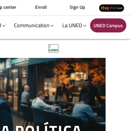
p center
Enroll
Sign Up
al
Communication
La UNED
UNED Campus
Listen
A POLÍTICA