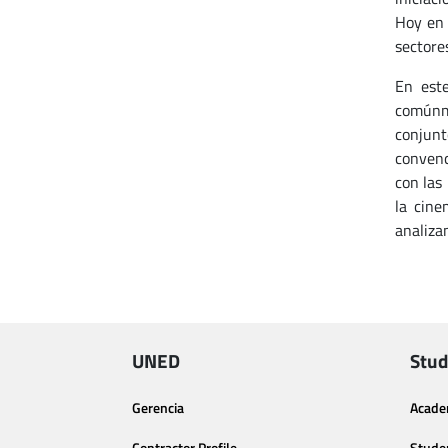
Hoy en 
sectore
En este
comúnme
conjunt
convenc
con las
la cine
analiza
UNED
Stud
Gerencia
Acade
Contractor Profile
Stude