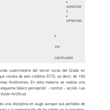
SEMESTER
2
OPTATIVAS
6
150
CASTELLANO
undo cuatrimestre del tercer curso del Grado en
que consta de seis créditos ECTS, es decir, de 150
temas Autónomos. En esta materia se realiza una
 esquema básico percepción - control - acción. Las
sión Artificial.
 es una disciplina en auge aunque sus períodos de
nte a la implantación de los robots en la industria.