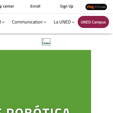
p center
Enroll
Sign Up
al
Communication
La UNED
UNED Campus
Listen
 ROBÓTICA