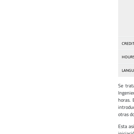
CREDI
HOUR
LANGU
Se trat
Ingenie
horas. 
introdu
otras d
Esta as
iniciac