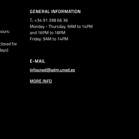
GENERAL INFORMATION
T.: +34 91 398 66 36
Monday - Thursday: 9AM to 14PM
ours:
and 16PM to 18PM
Friday: 9AM to 14PM
closed for
days)
E-MAIL
infouned@adm.uned.es
MORE INFO