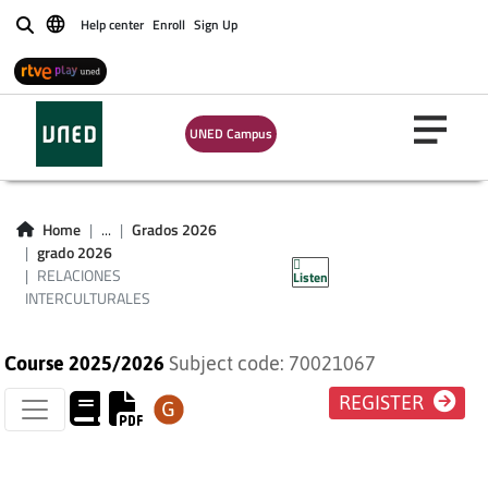
Help center
Enroll
Sign Up
Buscar
UNED Campus
RELACIONES
Home
...
Grados 2026
grado 2026
INTERCULTURALES
RELACIONES
Listen
INTERCULTURALES
Course 2025/2026
Subject code: 70021067
REGISTER