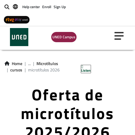
Help center
Enroll
Sign Up
Buscar
UNED Campus
Home
...
Microtítulos
cursos
microtítulos 2026
Listen
Oferta de
microtítulos
2025/2026