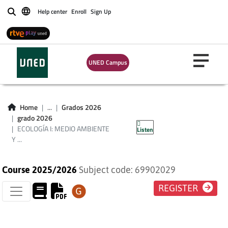
Help center
Enroll
Sign Up
Buscar
UNED Campus
ECOLOGÍA I: MEDIO
AMBIENTE Y
Home
...
Grados 2026
grado 2026
SOCIEDAD
ECOLOGÍA I: MEDIO AMBIENTE
Listen
Y ...
Course 2025/2026
Subject code: 69902029
REGISTER