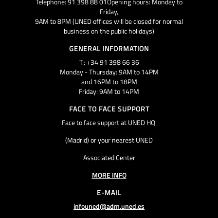
Telephone: 91 398 88 01Opening hours: Monday to
Friday,
9AM to 8PM (UNED offices will be closed for normal
business on the public holidays)
GENERAL INFORMATION
T.: +34 91 398 66 36
Monday - Thursday: 9AM to 14PM
and 16PM to 18PM
Friday: 9AM to 14PM
FACE TO FACE SUPPORT
Face to face support at UNED HQ
(Madrid) or your nearest UNED
Associated Center
MORE INFO
E-MAIL
infouned@adm.uned.es