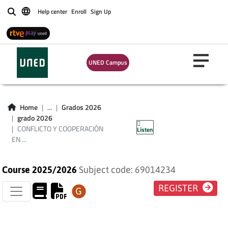
Help center
Enroll
Sign Up
Buscar
CONFLICTO Y
UNED Campus
COOPERACIÓN EN
TORNO AL CAMBIO
Home
...
Grados 2026
grado 2026
CLIMÁTICO
CONFLICTO Y COOPERACIÓN
Listen
EN ...
Course 2025/2026
Subject code: 69014234
REGISTER