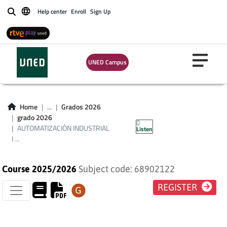
Help center
Enroll
Sign Up
Buscar
AUTOMATIZACIÓN
INDUSTRIAL I
UNED Campus
(I.ELÉCTRICA /
I.ELECTRÓNICA
Home
...
Grados 2026
grado 2026
INDUSTRIAL)
AUTOMATIZACIÓN INDUSTRIAL
Listen
I ...
Course 2025/2026
Subject code: 68902122
REGISTER