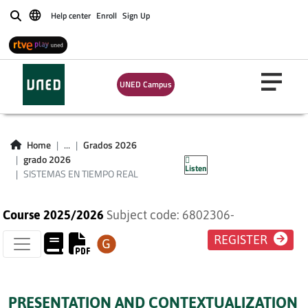
Help center
Enroll
Sign Up
Buscar
UNED Campus
SISTEMAS EN
Home
...
Grados 2026
TIEMPO REAL
grado 2026
Listen
SISTEMAS EN TIEMPO REAL
Course 2025/2026
Subject code: 6802306-
REGISTER
PRESENTATION AND CONTEXTUALIZATION