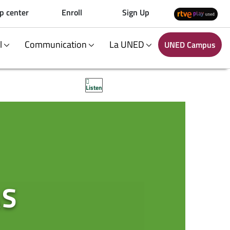
p center
Enroll
Sign Up
al
Communication
La UNED
UNED Campus
Listen
AS