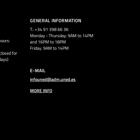
GENERAL INFORMATION
T.: +34 91 398 66 36
Monday - Thursday: 9AM to 14PM
ours:
and 16PM to 18PM
Friday: 9AM to 14PM
closed for
days)
E-MAIL
infouned@adm.uned.es
MORE INFO