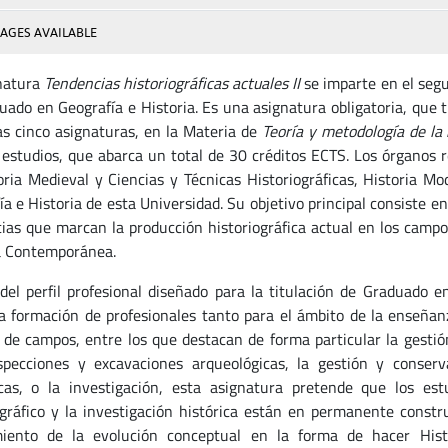
AGES AVAILABLE
natura
Tendencias historiográficas actuales II
se imparte en el segu
uado en Geografía e Historia. Es una asignatura obligatoria, que t
as cinco asignaturas, en la Materia de
Teoría y metodología de la 
 estudios, que abarca un total de 30 créditos ECTS. Los órganos 
oria Medieval y Ciencias y Técnicas Historiográficas, Historia M
ía e Historia de esta Universidad. Su objetivo principal consiste e
ias que marcan la producción historiográfica actual en los campos
a Contemporánea.
del perfil profesional diseñado para la titulación de Graduado e
la formación de profesionales tanto para el ámbito de la enseñan
 de campos, entre los que destacan de forma particular la gestión
specciones y excavaciones arqueológicas, la gestión y conser
ecas, o la investigación, esta asignatura pretende que los es
ográfico y la investigación histórica están en permanente constru
iento de la evolución conceptual en la forma de hacer Histo