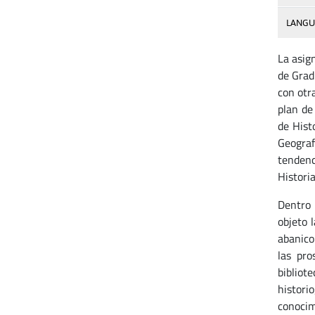
LANGU
La asig
de Grad
con otr
plan de
de Hist
Geograf
tendenc
Histori
Dentro 
objeto 
abanico
las pro
bibliot
histori
conocim