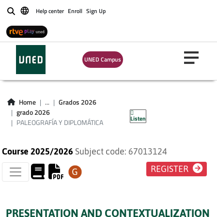
Help center
Enroll
Sign Up
Buscar
UNED Campus
PALEOGRAFÍA Y
Home
...
Grados 2026
DIPLOMÁTICA
grado 2026
Listen
PALEOGRAFÍA Y DIPLOMÁTICA
Course 2025/2026
Subject code: 67013124
REGISTER
PRESENTATION AND CONTEXTUALIZATION