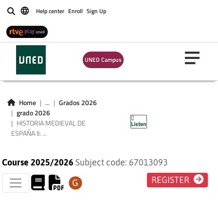
Help center
Enroll
Sign Up
Buscar
HISTORIA
UNED Campus
MEDIEVAL DE
ESPAÑA II: SIGLOS
Home
...
Grados 2026
grado 2026
XIV Y XV
HISTORIA MEDIEVAL DE
Listen
ESPAÑA II: ...
Course 2025/2026
Subject code: 67013093
REGISTER