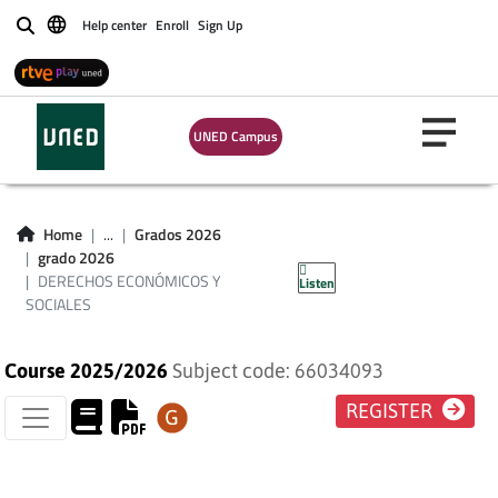
Help center
Enroll
Sign Up
Buscar
UNED Campus
DERECHOS
ECONÓMICOS Y
Home
...
Grados 2026
grado 2026
SOCIALES
DERECHOS ECONÓMICOS Y
Listen
SOCIALES
Course 2025/2026
Subject code: 66034093
REGISTER