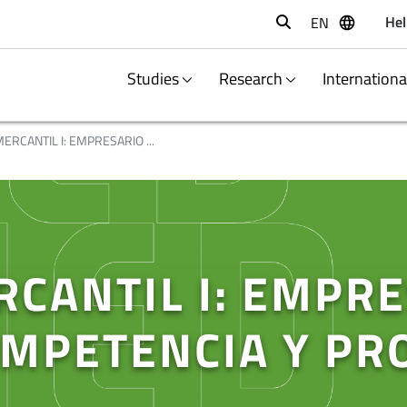
Hel
EN
Buscar
Studies
Research
Internation
RCANTIL I: EMPRESARIO ...
CANTIL I: EMPRE
MPETENCIA Y PR