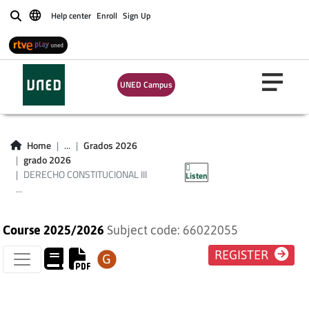
Help center
Enroll
Sign Up
Buscar
UNED Campus
DERECHO
CONSTITUCIONAL III
Home
...
Grados 2026
grado 2026
(DERECHO)
DERECHO CONSTITUCIONAL III
Listen
...
Course 2025/2026
Subject code: 66022055
REGISTER