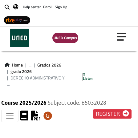
Help center
Enroll
Sign Up
Buscar
DERECHO
UNED Campus
ADMINISTRATIVO Y
LEGISLACIÓN DEL
Home
...
Grados 2026
grado 2026
TURISMO
DERECHO ADMINISTRATIVO Y
Listen
...
Course 2025/2026
Subject code: 65032028
REGISTER