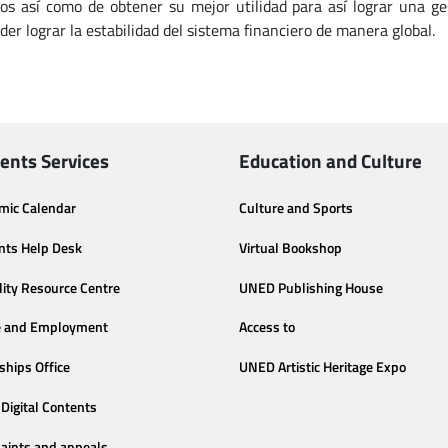
los así como de obtener su mejor utilidad para así lograr una ges
der lograr la estabilidad del sistema financiero de manera global.
ents Services
Education and Culture
mic Calendar
Culture and Sports
nts Help Desk
Virtual Bookshop
lity Resource Centre
UNED Publishing House
e and Employment
Access to
ships Office
UNED Artistic Heritage Expo
Digital Contents
aints and appeals