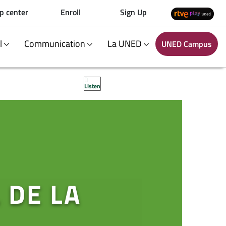
p center
Enroll
Sign Up
al
Communication
La UNED
UNED Campus
Listen
 DE LA