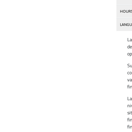
HOUR
LANGU
La
de
op
Su
co
va
fi
La
ni
si
fi
fi