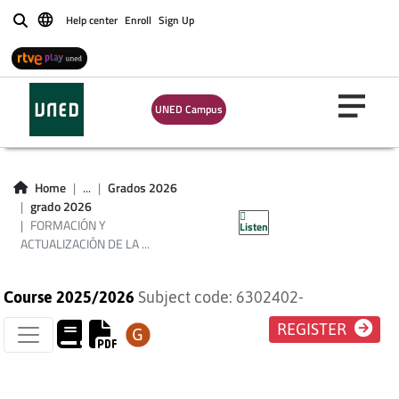
Help center
Enroll
Sign Up
Buscar
FORMACIÓN Y
UNED Campus
ACTUALIZACIÓN DE
LA FUNCIÓN
Home
...
Grados 2026
grado 2026
PEDAGÓGICA
FORMACIÓN Y
Listen
ACTUALIZACIÓN DE LA ...
Course 2025/2026
Subject code: 6302402-
REGISTER