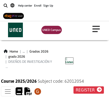
Help center
Enroll
Sign Up
Buscar
UNED Campus
DISEÑOS DE
INVESTIGACIÓN Y
Home
...
Grados 2026
grado 2026
ANÁLISIS DE DATOS
DISEÑOS DE INVESTIGACIÓN Y
Listen
...
Course 2025/2026
Subject code: 62012054
REGISTER