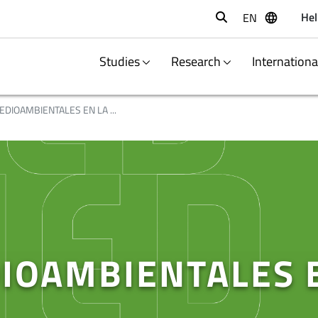
Hel
EN
Buscar
Studies
Research
Internation
DIOAMBIENTALES EN LA ...
IOAMBIENTALES 