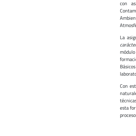
con as
Contami
Ambient
Atmosfé
La asi
carácte
módulo 
formaci
Básicos
laborat
Con est
natural
técnica
esta fo
procesos