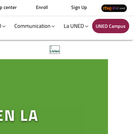
p center
Enroll
Sign Up
al
Communication
La UNED
UNED Campus
Listen
EN LA