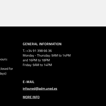
GENERAL INFORMATION
T.: +34 91 398 66 36
Monday - Thursday: 9AM to 14PM
ours:
and 16PM to 18PM
Friday: 9AM to 14PM
closed for
days)
E-MAIL
infouned@adm.uned.es
MORE INFO