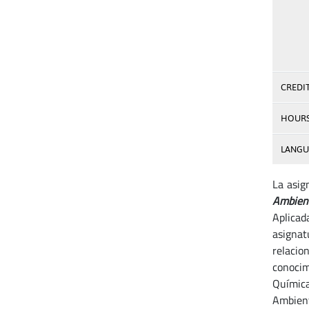
CREDI
HOUR
LANGU
La asi
Ambien
Aplicad
asignat
relacio
conocim
Química
Ambient