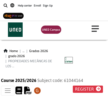
Help center
Enroll
Sign Up
Buscar
UNED Campus
PROPIEDADES
MECÁNICAS DE LOS
Home
...
Grados 2026
grado 2026
MATERIALES
PROPIEDADES MECÁNICAS DE
Listen
LOS ...
Course 2025/2026
Subject code: 61044164
REGISTER