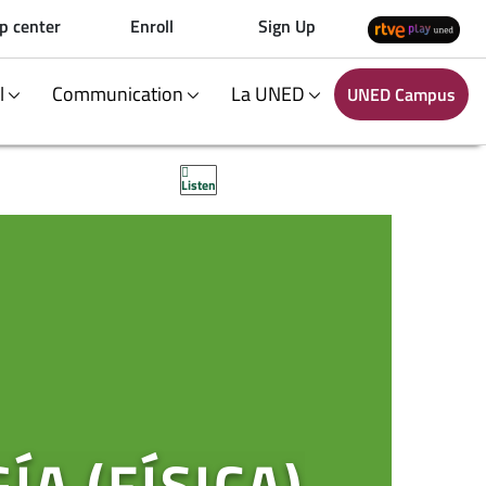
p center
Enroll
Sign Up
al
Communication
La UNED
UNED Campus
Listen
ÍA (FÍSICA)