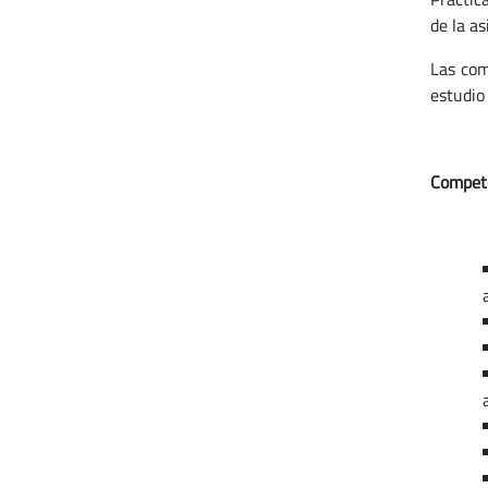
de la as
Las com
estudio
Compete