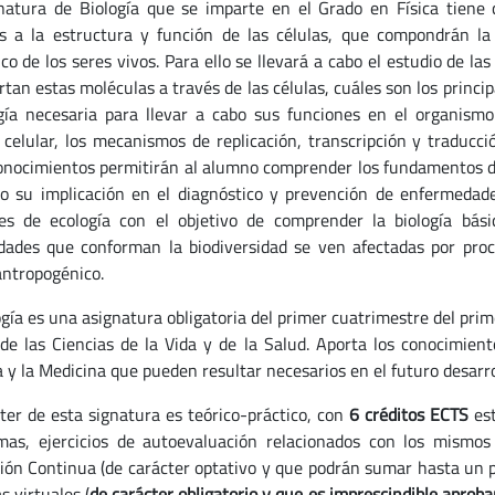
natura de Biología que se imparte en el Grado en Física tiene 
os a la estructura y función de las células, que compondrán l
ico de los seres vivos. Para ello se llevará a cabo el estudio de 
rtan estas moléculas a través de las células, cuáles son los princ
gía necesaria para llevar a cabo sus funciones en el organism
n celular, los mecanismos de replicación, transcripción y traducc
onocimientos permitirán al alumno comprender los fundamentos de 
o su implicación en el diagnóstico y prevención de enfermedade
es de ecología con el objetivo de comprender la biología bás
ades que conforman la biodiversidad se ven afectadas por proc
antropogénico.
ogía es una asignatura obligatoria del primer cuatrimestre del pri
de las Ciencias de la Vida y de la Salud. Aporta los conocimient
 y la Medicina que pueden resultar necesarios en el futuro desarrol
cter de esta signatura es teórico-práctico, con
6 créditos ECTS
est
mas, ejercicios de autoevaluación relacionados con los mismos
ión Continua (de carácter optativo y que podrán sumar hasta un pun
s virtuales (
de carácter obligatorio y que es imprescindible aproba