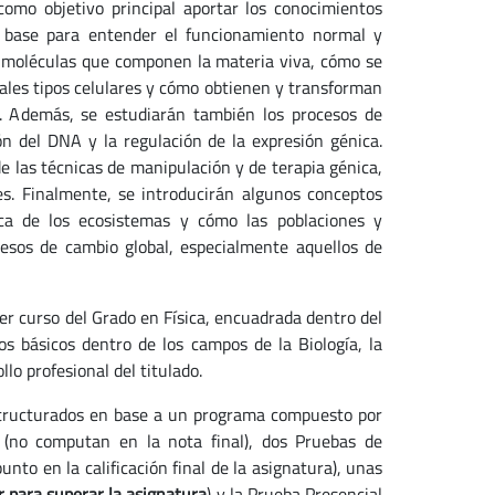
como objetivo principal aportar los conocimientos
a base para entender el funcionamiento normal y
las moléculas que componen la materia viva, cómo se
ipales tipos celulares y cómo obtienen y transforman
o. Además, se estudiarán también los procesos de
ión del DNA y la regulación de la expresión génica.
las técnicas de manipulación y de terapia génica,
s. Finalmente, se introducirán algunos conceptos
ica de los ecosistemas y cómo las poblaciones y
esos de cambio global, especialmente aquellos de
mer curso del Grado en Física, encuadrada dentro del
os básicos dentro de los campos de la Biología, la
lo profesional del titulado.
ructurados en base a un programa compuesto por
 (no computan en la nota final), dos Pruebas de
to en la calificación final de la asignatura), unas
r para superar la asignatura
) y la Prueba Presencial