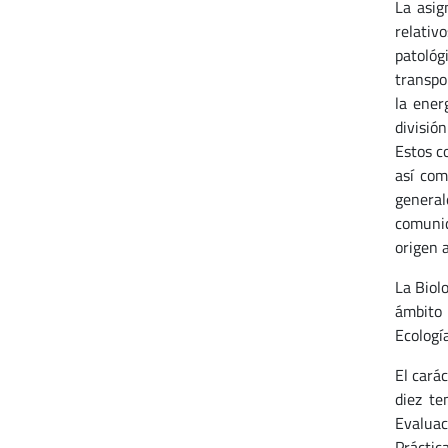
La asig
relativ
patológ
transpo
la ener
divisió
Estos c
así com
general
comunid
origen 
La Biol
ámbito 
Ecología
El cará
diez te
Evaluac
Práctica