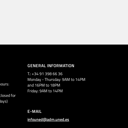
GENERAL INFORMATION
T.: +34 91 398 66 36
Monday - Thursday: 9AM to 14PM
ours:
and 16PM to 18PM
Friday: 9AM to 14PM
closed for
days)
E-MAIL
infouned@adm.uned.es