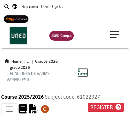
Help center
Enroll
Sign Up
Buscar
UNED Campus
FUNCIONES DE
VARIAS VARIABLES
Home
...
Grados 2026
grado 2026
II
FUNCIONES DE VARIAS
Listen
VARIABLES II
Course 2025/2026
Subject code: 61022027
REGISTER